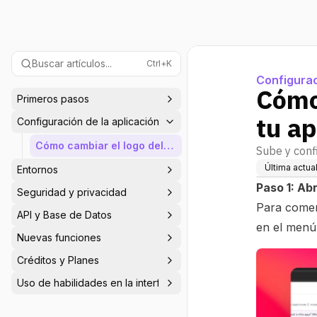
Buscar artículos...
Ctrl+K
Configurac
Cómo 
Primeros pasos
tu ap
Configuración de la aplicación
Cómo cambiar el logo del
Sube y conf
favicon de tu aplicación
Última actua
Entornos
Paso 1: Ab
Seguridad y privacidad
Para comenz
API y Base de Datos
en el menú 
Nuevas funciones
Créditos y Planes
Uso de habilidades en la interfaz de usuario del agente