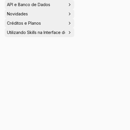
Login, MFA e Redefinição de
API e Banco de Dados
Senha no Seu App
Novidades
Créditos e Planos
Utilizando Skills na Interface do Agente