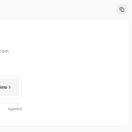
 com
ximo
AgentUI