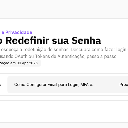
 e Privacidade
 Redefinir sua Senha
esqueça a redefinição de senhas. Descubra como fazer login
sando OAuth ou Tokens de Autenticação, passo a passo.
ização em
03 Apr, 2026
or
Como Configurar Email para Login, MFA e
Pró
Redefinição de Senha no Seu App