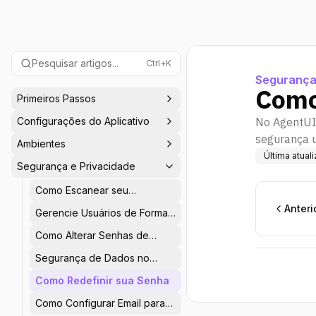
Pesquisar artigos...
Ctrl+K
Segurança
Como
Primeiros Passos
Configurações do Aplicativo
No AgentUI 
segurança u
Ambientes
Última atual
Segurança e Privacidade
Como Escanear seu
Aplicativo em Busca de
Anteri
Gerencie Usuários de Forma
Vulnerabilidades de
Eficaz
Segurança
Como Alterar Senhas de
Usuários do Aplicativo
Segurança de Dados no
AgentUI
Como Redefinir sua Senha
Como Configurar Email para